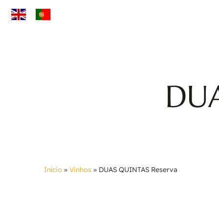
Skip
to
main
content
DUA
Início
»
Vinhos
»
DUAS QUINTAS Reserva