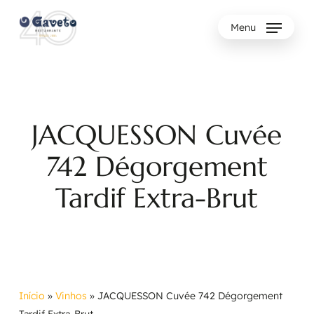
Skip
to
Menu
main
content
JACQUESSON Cuvée
742 Dégorgement
Tardif Extra-Brut
Início
»
Vinhos
»
JACQUESSON Cuvée 742 Dégorgement