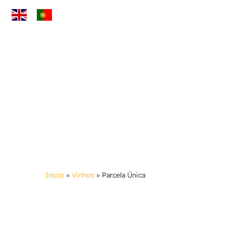
Skip
to
main
content
Início
»
Vinhos
»
Parcela Única