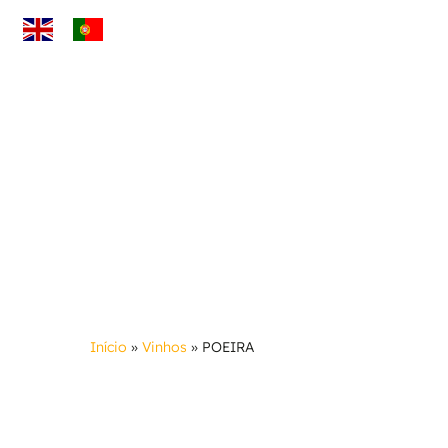
Skip
to
main
content
Início
»
Vinhos
»
POEIRA