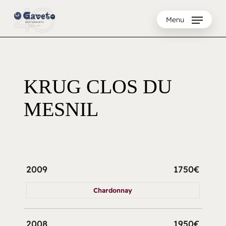
Skip
to
Menu
main
content
KRUG CLOS DU
MESNIL
2009
1750€
Chardonnay
2008
1950€